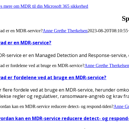
s mere om MDR til din Microsoft 365 sikkerhed
Sp
ad er en MDR-service?
Anne Grethe Therkelsen
2023-08-20T08:10:55
ad er en MDR-service?
R-service er en Managed Detection and Response-service, der 
ad er fordelene ved at bruge en MDR-service?
Anne Grethe Therkelse
ad er fordelene ved at bruge en MDR-service?
r flere fordele ved at bruge en MDR-service, herunder omk
ekse regler og regulativer, ransomware-angreb og krav fr
ordan kan en MDR-service reducere detect- og respond-tiden?
Anne Gr
ordan kan en MDR-service reducere detect- og respond