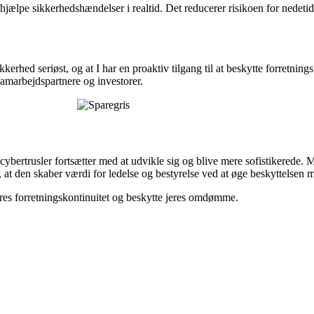
hjælpe sikkerhedshændelser i realtid. Det reducerer risikoen for nedetid 
erhed seriøst, og at I har en proaktiv tilgang til at beskytte forretnin
amarbejdspartnere og investorer.
 cybertrusler fortsætter med at udvikle sig og blive mere sofistikerede
, at den skaber værdi for ledelse og bestyrelse ved at øge beskyttelsen m
eres forretningskontinuitet og beskytte jeres omdømme.
 til at overvåge sikkerheden i jeres Microsoft 365 platform 24/7 alle