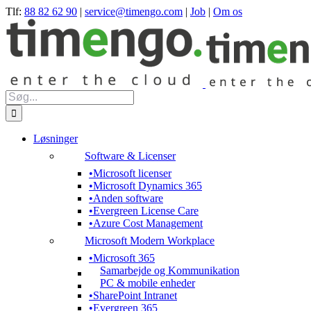
Skip
Tlf:
88 82 62 90
|
service@timengo.com
|
Job
|
Om os
to
content
Søg
efter:
Løsninger
Software & Licenser
Microsoft licenser
Microsoft Dynamics 365
Anden software
Evergreen License Care
Azure Cost Management
Microsoft Modern Workplace
Microsoft 365
Samarbejde og Kommunikation
PC & mobile enheder
SharePoint Intranet
Evergreen 365