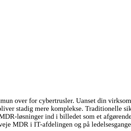
immun over for cybertrusler. Uanset din virksom
bliver stadig mere komplekse. Traditionelle si
r MDR-løsninger ind i billedet som et afgøren
rveje MDR i IT-afdelingen og på ledelsesgange