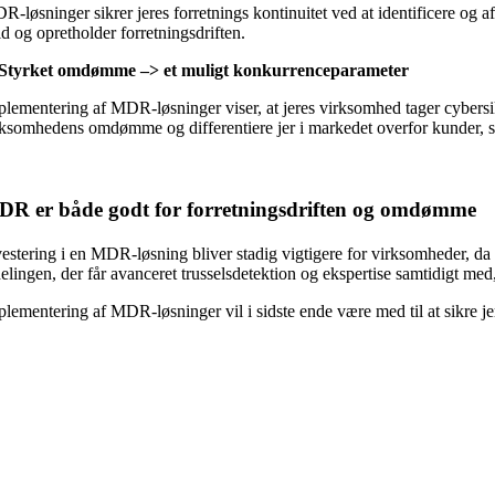
-løsninger sikrer jeres forretnings kontinuitet ved at identificere og af
lid og opretholder forretningsdriften.
 Styrket omdømme –> et muligt konkurrenceparameter
plementering af MDR-løsninger viser, at jeres virksomhed tager cybersikk
rksomhedens omdømme og differentiere jer i markedet overfor kunder, s
R er både godt for forretningsdriften og omdømme
vestering i en MDR-løsning bliver stadig vigtigere for virksomheder, da
elingen, der får avanceret trusselsdetektion og ekspertise samtidigt med
plementering af MDR-løsninger vil i sidste ende være med til at sikre j
m hackeren i forkøbet
å dig en vagthund!
s mere om MDR til Microsoft 365 og hvordan din virksomhed kan få hjælp