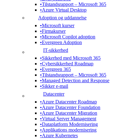
Tilstandsrapport – Microsoft 365
Azure Virtual Desktop
Adoption og uddannelse
Microsoft kurser
Firmakurser
Microsoft Copilot adoption
Evergreen Adoption
IT-sikkerhed
Sikkerhed med Microsoft 365
Cybersikkerhed Roadmap
Evergreen 365
Tilstandsrapport – Microsoft 365
Managed Detection and Response
Sikker e-mail
Datacenter
Azure Datacenter Roadmap
Azure Datacenter Foundation
Azure Datacenter Migration
Virtual Server Management
Dataplatform Modernisering
Applikations modernisering
Azure Kubernetes