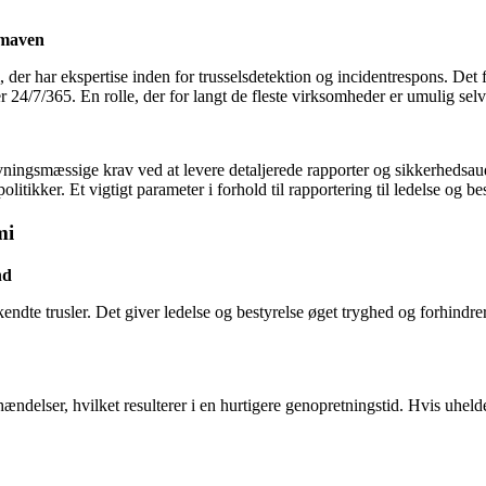
i maven
er har ekspertise inden for trusselsdetektion og incidentrespons. Det fr
r 24/7/365. En rolle, der for langt de fleste virksomheder er umulig selv 
ningsmæssige krav ved at levere detaljerede rapporter og sikkerhedsaudi
tikker. Et vigtigt parameter i forhold til rapportering til ledelse og be
mi
nd
dte trusler. Det giver ledelse og bestyrelse øget tryghed og forhindre
ndelser, hvilket resulterer i en hurtigere genopretningstid. Hvis uhel