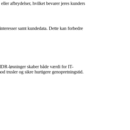
eller afbrydelser, hvilket bevarer jeres kunders
gsinteresser samt kundedata. Dette kan forbedre
. MDR-løsninger skaber både værdi for IT-
od trusler og sikre hurtigere genopretningstid.
 årets dage.