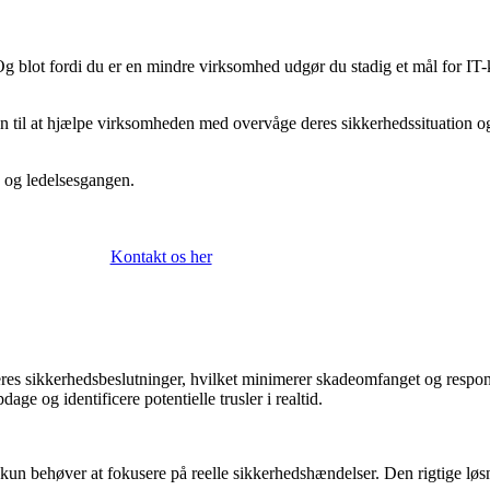
Og blot fordi du er en mindre virksomhed udgør du stadig et mål for IT-k
en til at hjælpe virksomheden med overvåge deres sikkerhedssituation og
 og ledelsesgangen.
Kontakt os her
eres sikkerhedsbeslutninger, hvilket minimerer skadeomfanget og respon
age og identificere potentielle trusler i realtid.
e kun behøver at fokusere på reelle sikkerhedshændelser. Den rigtige l