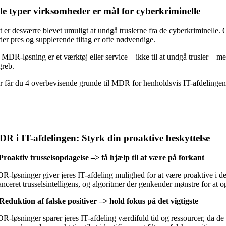
le typer virksomheder er mål for cyberkriminelle
t er desværre blevet umuligt at undgå truslerne fra de cyberkriminelle. 
der pres og supplerende tiltag er ofte nødvendige.
 MDR-løsning er et værktøj eller service – ikke til at undgå trusler – m
greb.
r får du 4 overbevisende grunde til MDR for henholdsvis IT-afdelingen
R i IT-afdelingen: Styrk din proaktive beskyttelse
 Proaktiv trusselsopdagelse –> få hjælp til at være på forkant
R-løsninger giver jeres IT-afdeling mulighed for at være proaktive i d
nceret trusselsintelligens, og algoritmer der genkender mønstre for at opd
 Reduktion af falske positiver –> hold fokus på det vigtigste
R-løsninger sparer jeres IT-afdeling værdifuld tid og ressourcer, da d