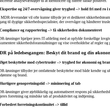
ncerede analyseværktøjer til at identificere og filtrere falske positiver.
 Ekspertise og 24/7-overvågning giver tryghed –> hold fri med ro 
 MDR-leverandør vil ofte kunne tilbyde jer et dedikeret sikkerhedsteam, d
ang til dygtige sikkerhedsspecialister, der overvåger og håndterer trusle
 Compliance og rapportering –> få sikkerheden dokumenteret
R-løsninger hjælper jeres IT-afdeling med at opfylde forskellige lovgiv
umentere sikkerhedsforanstaltninger og vise overholdelse af regler og poli
R på ledelsesgangen: Beskyt dit brand og din økono
 Øget beskyttelse mod cybertrusler –> tryghed for økonomi og bra
R-løsninger tilbyder jer omfattende beskyttelse mod både kendte og uken
dømme og brand.
 Hurtigere genopretningstid –> minimering af tab
R-løsninger giver øjeblikkelig og automatiseret respons på sikkerhedshæ
jeres forretning og mindske tab af produktivitet og indtjening.
 Forbedret forretningskontinuitet –> tillid