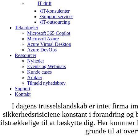
IT-drift
IT-konsulenter
Support services
IT-outsourcing
Teknologier
Microsoft 365 Copilot
Microsoft Azure
Azure Virtual Desktop
Azure DevOps
Ressourcer
Nyheder
Events og Webinars
Kunde cases
Artikler
Tilmeld nyhedsbrev
Support
Kontakt
​​I dagens trusselslandskab er intet firma 
sikkerhedsrisiciene konstant i forandring og 
tilstrækkelige til at beskytte dig. Her komme
grunde til at ove