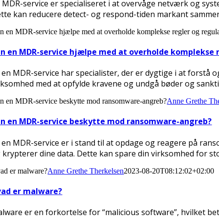
 MDR-service er specialiseret i at overvåge netværk og syste
tte kan reducere detect- og respond-tiden markant sammenl
n en MDR-service hjælpe med at overholde komplekse regler og regula
n en MDR-service hjælpe med at overholde komplekse r
, en MDR-service har specialister, der er dygtige i at forst
rksomhed med at opfylde kravene og undgå bøder og sankti
n en MDR-service beskytte mod ransomware-angreb?
Anne Grethe The
n en MDR-service beskytte mod ransomware-angreb?
, en MDR-service er i stand til at opdage og reagere på rans
 krypterer dine data. Dette kan spare din virksomhed for st
ad er malware?
Anne Grethe Therkelsen
2023-08-20T08:12:02+02:00
ad er malware?
lware er en forkortelse for “malicious software”, hvilket bety