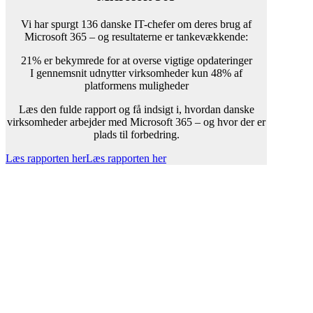
Vi har spurgt 136 danske IT-chefer om deres brug af
Microsoft 365 – og resultaterne er tankevækkende:
21% er bekymrede for at overse vigtige opdateringer
I gennemsnit udnytter virksomheder kun 48% af
platformens muligheder
Læs den fulde rapport og få indsigt i, hvordan danske
virksomheder arbejder med Microsoft 365 – og hvor der er
plads til forbedring.
Læs rapporten her
Læs rapporten her
Du ønsker at udnytte fordelene i Microsoft 365. Vi
hjælper dig med at realisere dem.
Uanset om du har brug for hjælp til at optimere enkelte
funktioner eller en komplet strategi for din Microsoft 365-
platform, står vi klar til at hjælpe.
Vi tilbyder både ad hoc rådgivning og løbende Evergreen-
samarbejde – altid med fokus på at gøre det nemt for dig at
få mest muligt ud af Microsoft 365.