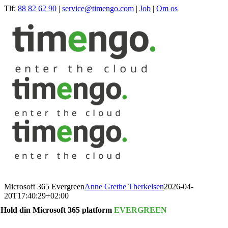
Skip
Tlf:
88 82 62 90
|
service@timengo.com
|
Job
|
Om os
to
content
Microsoft 365 Evergreen
Anne Grethe Therkelsen
2026-04-
20T17:40:29+02:00
Hold din Microsoft 365 platform
EVERGREEN