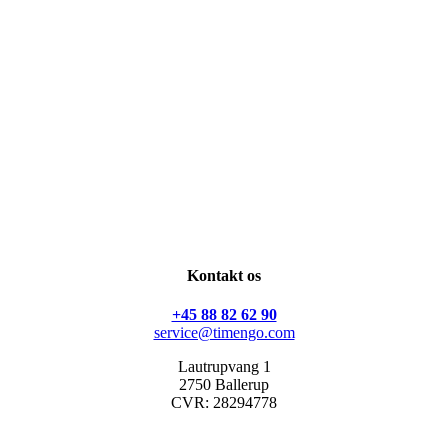
Ved indsendelse af formularen giver du samtykke til, at
timengo a/s må behandle de personoplysninger, du
har indtastet, med henblik på at håndtere din
henvendelse.
Læs mere om dine rettigheder, samt hvordan du kan
kontakte timengo a/s og/eller klage i
vores
persondatapolitik
.
Jeg vil gerne kontaktes
Kontakt os
+45 88 82 62 90
service@timengo.com
Lautrupvang 1
2750 Ballerup
CVR: 28294778