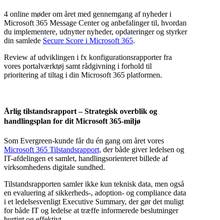
4 online møder om året med gennemgang af nyheder i
Microsoft 365 Message Center og anbefalinger til, hvordan
du implementere, udnytter nyheder, opdateringer og styrker
din samlede
Secure Score i Microsoft 365
.
Review af udviklingen i fx konfigurationsrapporter fra
vores portalværktøj samt rådgivning i forhold til
prioritering af
tiltag i din Microsoft 365 platformen.
Årlig tilstandsrapport – Strategisk overblik og
handlingsplan for dit Microsoft 365-miljø
Som Evergreen-kunde får du én gang om året vores
Microsoft 365 Tilstandsrapport,
der både giver ledelsen og
IT-afdelingen et samlet, handlingsorienteret billede af
virksomhedens digitale sundhed.
Tilstandsrapporten samler ikke kun teknisk data, men også
en evaluering af sikkerheds-, adoption- og compliance data
i et ledelsesvenligt Executive Summary, der gør det muligt
for både IT og ledelse at træffe informerede beslutninger
hurtigt og effektivt.