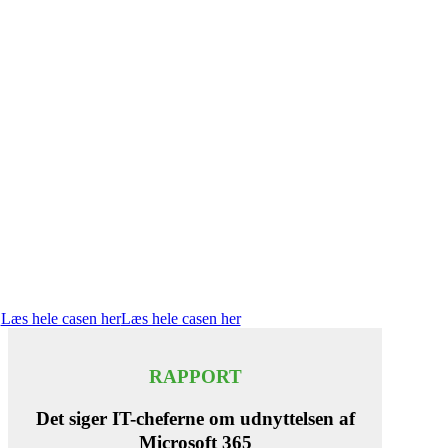
udnyttelse af Microsoft 365 med
Evergreen 365
Danmarks største akademiske fagforening øger værdien af
Microsoft 365 med service fra timengo, der giver opdateret
viden om ændringer og muligheder af betydning for både
sikkerheden og udnyttelsen af de mange indbyggede
funktioner og services.
“Uden Evergreen 365 havde vi været et ringere sted, end
vi er i dag.”
Jesper Brink Sørensen IT Services & Operations Manager,
IDA
Læs hele casen her
Læs hele casen her
RAPPORT
Det siger IT-cheferne om udnyttelsen af
Microsoft 365