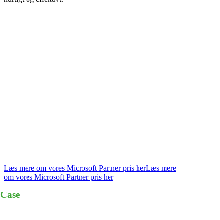
Du er i de bedste hænder, for vi ved,
hvad vi taler om
Som specialister i implementering og vedligeholdelse af
Microsoft 365-miljøer, hjælper vi hver dag vores kunder
med at opnå maksimal sikkerhed og udnyttelse af deres
Microsoft 365-investering.
Netop vores Evergreen 365 service er en af årsagerne til, at
vi er kåret til “Årets Microsoft Partner 2024” i kategorien
”Modern Work & Security SMB” for vores evne til at
udvikle og levere Managed Services, der forbedrer
effektiviteten og sikkerheden i Microsoft 365.
Læs mere om vores Microsoft Partner pris her
Læs mere
om vores Microsoft Partner pris her
Case
IDA optimerer sikkerhed og