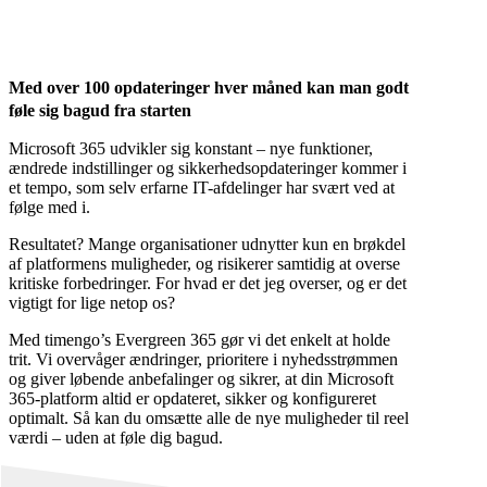
muligheder, der ligger i dine licenser – fra sikkerhed til
produktivitet – og sørger for, at platformen løbende holdes
opdateret og sikker.
Med over 100 opdateringer hver måned kan man godt
føle sig bagud fra starten
Microsoft 365 udvikler sig konstant – nye funktioner,
ændrede indstillinger og sikkerhedsopdateringer kommer i
et tempo, som selv erfarne IT-afdelinger har svært ved at
følge med i.
Resultatet? Mange organisationer udnytter kun en brøkdel
af platformens muligheder, og risikerer samtidig at overse
kritiske forbedringer. For hvad er det jeg overser, og er det
vigtigt for lige netop os?
Med timengo’s Evergreen 365 gør vi det enkelt at holde
trit. Vi overvåger ændringer,
prioritere i nyhedsstrømmen
og
giver løbende anbefalinger og sikrer, at din Microsoft
365-platform altid er opdateret, sikker og konfigureret
optimalt. Så kan du omsætte alle de nye muligheder til reel
værdi – uden at føle dig bagud.