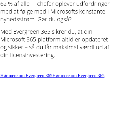
62 % af alle IT-chefer oplever udfordringer
med at følge med i Microsofts konstante
nyhedsstrøm. Gør du også?
Med Evergreen 365 sikrer du, at din
Microsoft 365-platform altid er opdateret
og sikker – så du får maksimal værdi ud af
din licensinvestering.
Hør mere om Evergreen 365
Hør mere om Evergreen 365
For mange IT-afdelinger er det en udfordring at følge med i
nye funktioner, sikkerhedsopdateringer og best practices.
Med
Evergreen 365
får du adgang til specialiseret viden om
Microsoft 365 og sikkerhed, så din organisation altid er på
forkant.
Evergreen er en komplet service, der sikrer, at din Microsoft
365-platform altid er korrekt opsat og udnyttet optimalt. Vi
hjælper dig med at få mest muligt ud af de funktioner og