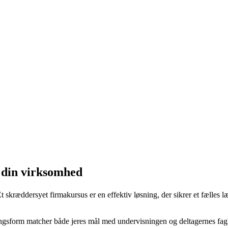
urser. Skal vi holde dem hos jer eller virtuelt? Det bestemmer I selv!
 din virksomhed
kræddersyet firmakursus er en effektiv løsning, der sikrer et fælles 
sningsform matcher både jeres mål med undervisningen og deltagernes fag