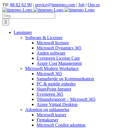
Skip
Tlf:
88 82 62 90
|
service@timengo.com
|
Job
|
Om os
to
content
Søg
efter:
Løsninger
Software & Licenser
Microsoft licenser
Microsoft Dynamics 365
Anden software
Evergreen License Care
Azure Cost Management
Microsoft Modern Workplace
Microsoft 365
Samarbejde og Kommunikation
PC & mobile enheder
SharePoint Intranet
Evergreen 365
Tilstandsrapport – Microsoft 365
Azure Virtual Desktop
Adoption og uddannelse
Microsoft kurser
Firmakurser
Microsoft Copilot adoption