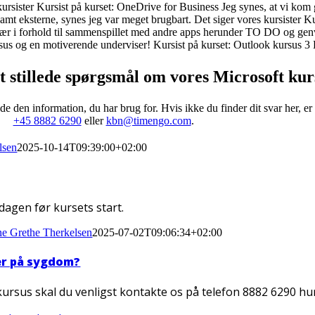
ursister
Kursist på kurset: OneDrive for Business
Jeg synes, at vi kom
amt eksterne, synes jeg var meget brugbart.
Det siger vores kursister
Ku
 især i forhold til sammenspillet med andre apps herunder TO DO og genv
sus og en motiverende underviser!
Kursist på kurset: Outlook kursus 3
t stillede spørgsmål om vores Microsoft kur
nde den information, du har brug for. Hvis ikke du finder dit svar her, e
+45 8882 6290
eller
kbn@timengo.com
.
lsen
2025-10-14T09:39:00+02:00
 dagen før kursets start.
e Grethe Therkelsen
2025-07-02T09:06:34+02:00
mer på sygdom?
 kursus skal du venligst kontakte os på telefon 8882 6290 hur