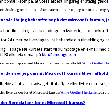
r opmærksom på, at vores afbestillingsregler stadig gælde
ornår får jeg bekræftelse på det Microsoft kursus, jeg har tilmeldt mig?
ornår får jeg bekræftelse på det Microsoft kursus, j
u har tilmeldt dig, vil du modtage en kvittering som bekræftels
 for 24 timer på hverdage vil vi behandle din tilmelding og s
ng 14 dage før kursets start vil du modtage en e-mail med p
6290 eller via e-mail på
kbn@timengo.com.
ordan ved jeg om mit Microsoft kursus bliver afholdt?
Anne Grethe The
ordan ved jeg om mit Microsoft kursus bliver afhold
tilfælde af, at vi er nødsaget til at aflyse eller flytte et kursus
der flere datoer for et Microsoft kursus?
Anne Grethe Therkelsen
2025-
 der flere datoer for et Microsoft kursus?