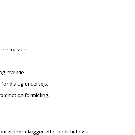
ele forløbet.
 og levende.
for dialog undervejs.
ogrammet og formidling.
som vi tilrettelægger efter jeres behov –