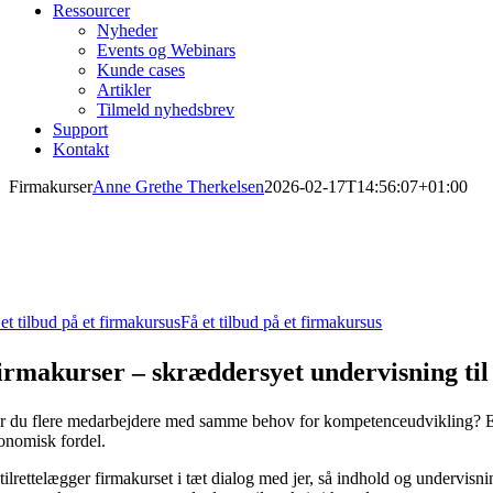
Ressourcer
Nyheder
Events og Webinars
Kunde cases
Artikler
Tilmeld nyhedsbrev
Support
Kontakt
Firmakurser
Anne Grethe Therkelsen
2026-02-17T14:56:07+01:00
irmakurser
d til et kompetenceløft? Alle vores Microsoft kurser kan tages som firmak
et tilbud på et firmakursus
Få et tilbud på et firmakursus
irmakurser – skræddersyet undervisning til
r du flere medarbejdere med samme behov for kompetenceudvikling? Et s
onomisk fordel.
 tilrettelægger firmakurset i tæt dialog med jer, så indhold og undervi