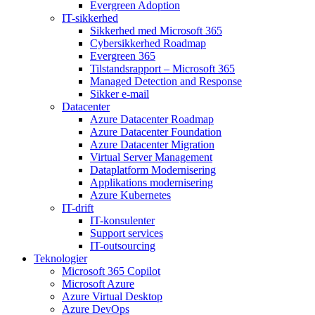
Evergreen Adoption
IT-sikkerhed
Sikkerhed med Microsoft 365
Cybersikkerhed Roadmap
Evergreen 365
Tilstandsrapport – Microsoft 365
Managed Detection and Response
Sikker e-mail
Datacenter
Azure Datacenter Roadmap
Azure Datacenter Foundation
Azure Datacenter Migration
Virtual Server Management
Dataplatform Modernisering
Applikations modernisering
Azure Kubernetes
IT-drift
IT-konsulenter
Support services
IT-outsourcing
Teknologier
Microsoft 365 Copilot
Microsoft Azure
Azure Virtual Desktop
Azure DevOps