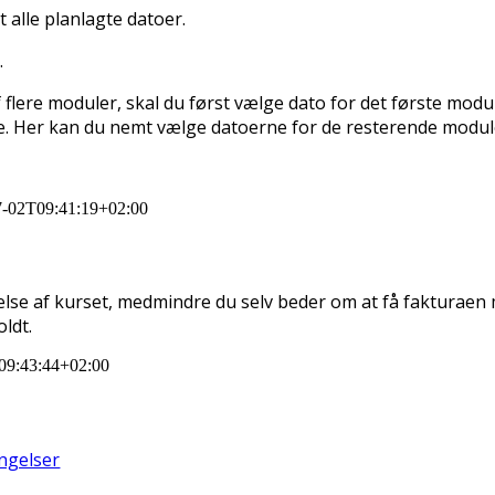
t alle planlagte datoer.
.
flere moduler, skal du først vælge dato for det første modul
ide. Her kan du nemt vælge datoerne for de resterende modul
7-02T09:41:19+02:00
ldelse af kurset, medmindre du selv beder om at få fakturae
ldt.
09:43:44+02:00
ngelser