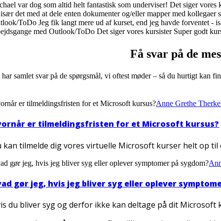
chael var dog som altid helt fantastisk som underviser!
Det siger vores k
 især det med at dele enten dokumenter og/eller mapper med kollegaer s
tlook/ToDo
Jeg fik langt mere ud af kurset, end jeg havde forventet -
bejdsgange med Outlook/ToDo
Det siger vores kursister
Super godt kur
Få svar på de mes
 har samlet svar på de spørgsmål, vi oftest møder – så du hurtigt kan fi
ornår er tilmeldingsfristen for et Microsoft kursus?
Anne Grethe Therke
ornår er tilmeldingsfristen for et Microsoft kursus?
 kan tilmelde dig vores virtuelle Microsoft kurser helt op til
ad gør jeg, hvis jeg bliver syg eller oplever symptomer på sygdom?
Ann
ad gør jeg, hvis jeg bliver syg eller oplever sympto
is du bliver syg og derfor ikke kan deltage på dit Microsoft