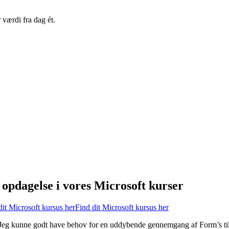
 værdi fra dag ét.
aver fra jeres dagligdag
t) eller som hybrid undervisning, hvor vi kombinerer det fysiske og det 
. et kursus, såsom: indkaldelser, tilmeldinger, remindere, link til kurse
opdagelse i vores Microsoft kurser
dit Microsoft kursus her
Find dit Microsoft kursus her
. Jeg kunne godt have behov for en uddybende gennemgang af Form’s til 