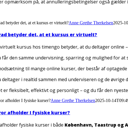
r opmærksom på, at annulleringsbetingelser også gælder 
d betyder det, at et kursus er virtuelt?
Anne Grethe Therkelsen
2025-1
ad betyder det, at et kursus er virtuelt?
 virtuelt kursus hos timengo betyder, at du deltager online 
 får den samme undervisning, sparring og mulighed for at st
modsætning til mange online kurser, der består af optagede v
 deltager i realtid sammen med underviseren og de øvrige de
t er fleksibelt, effektivt og personligt – og du får den nyest
or afholder I fysiske kurser?
Anne Grethe Therkelsen
2025-10-14T09:4
or afholder I fysiske kurser?
 afholder fysiske kurser i både
København, Taastrup og 