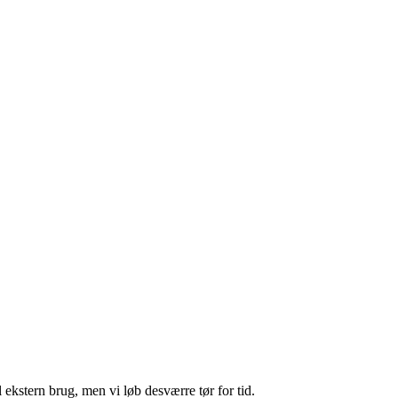
virtuelle
t, evalueringer og meget mere
ekstern brug, men vi løb desværre tør for tid.