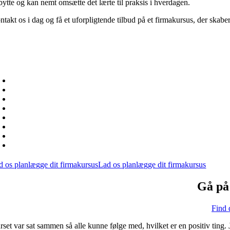
bytte og kan nemt omsætte det lærte til praksis i hverdagen.
takt os i dag og få et uforpligtende tilbud på et firmakursus, der skaber
i tilpasser firmakurser til jeres behov
d et tilpasset firmakursus får din virksomhed mulighed for at:
Uddanne flere medarbejdere på samme tid
Få et skræddersyet kursus tilpasset jeres konkrete behov og med opg
Vælge det tidspunkt og sted, der passer jer bedst
Opnå økonomiske besparelser
Skabe et fælles afsæt for medarbejderne
Få undervisning på dansk eller engelsk
Vælge metode: Afholdelse hos jer (fysisk), online via Teams (virtuel
Oprette et virksomhedsakademi, hvor vi står for alt det praktiske ifm
d os planlægge dit firmakursus
Lad os planlægge dit firmakursus
Gå på 
Find 
rset var sat sammen så alle kunne følge med, hvilket er en positiv ting