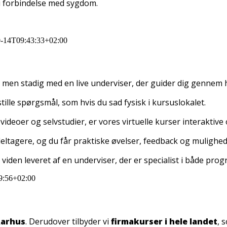
i forbindelse med sygdom.
0-14T09:43:33+02:00
– men stadig med en live underviser, der guider dig gennem h
ille spørgsmål, som hvis du sad fysisk i kursuslokalet.
ideoer og selvstudier, er vores virtuelle kurser interaktive
ltagere, og du får praktiske øvelser, feedback og mulighed 
e viden leveret af en underviser, der er specialist i både pr
9:56+02:00
Aarhus
. Derudover tilbyder vi
firmakurser i hele landet
, 