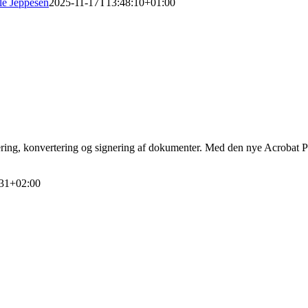
le Jeppesen
2025-11-17T13:48:10+01:00
ing, konvertering og signering af dokumenter. Med den nye Acrobat Prem
31+02:00