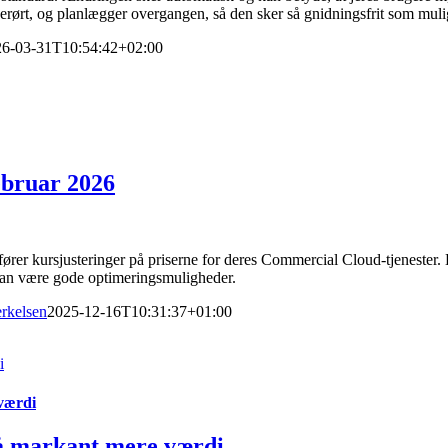
 berørt, og planlægger overgangen, så den sker så gnidningsfrit som mul
26-03-31T10:54:42+02:00
februar 2026
rer kursjusteringer på priserne for deres Commercial Cloud-tjenester. D
 kan være gode optimeringsmuligheder.
rkelsen
2025-12-16T10:31:37+01:00
i
 værdi
så markant mere værdi