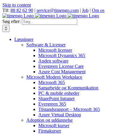
Skip to content
Tlf:
88 82 62 90
|
service@timengo.com
|
Job
|
Om os
Søg efter:
Løsninger
Software & Licenser
Microsoft licenser
Microsoft Dynamics 365
Anden software
Evergreen License Care
Azure Cost Management
Microsoft Modern Workplace
Microsoft 365
Samarbejde og Kommunikation
PC & mobile enheder
SharePoint Intranet
Evergreen 365
Tilstandsrapport – Microsoft 365
Azure Virtual Desktop
Adoption og uddannelse
Microsoft kurser
Firmakurser