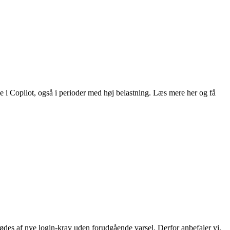
ce i Copilot, også i perioder med høj belastning. Læs mere her og få
des af nye login‑krav uden forudgående varsel. Derfor anbefaler vi,