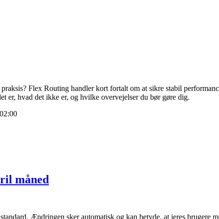
 praksis? Flex Routing handler kort fortalt om at sikre stabil performan
 er, hvad det ikke er, og hvilke overvejelser du bør gøre dig.
02:00
pril måned
standard. Ændringen sker automatisk og kan betyde, at jeres brugere mø