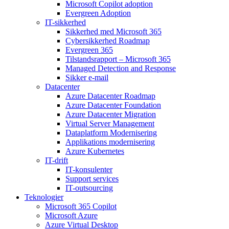
Microsoft Copilot adoption
Evergreen Adoption
IT-sikkerhed
Sikkerhed med Microsoft 365
Cybersikkerhed Roadmap
Evergreen 365
Tilstandsrapport – Microsoft 365
Managed Detection and Response
Sikker e-mail
Datacenter
Azure Datacenter Roadmap
Azure Datacenter Foundation
Azure Datacenter Migration
Virtual Server Management
Dataplatform Modernisering
Applikations modernisering
Azure Kubernetes
IT-drift
IT-konsulenter
Support services
IT-outsourcing
Teknologier
Microsoft 365 Copilot
Microsoft Azure
Azure Virtual Desktop