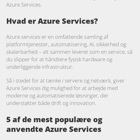
Azure Services.
Hvad er Azure Services?
Azure services er en omfattende samling af
platformtjenester, automatisering, AI, sikkerhed og
skalerbarhed – alt sammen leveret som en service, så
du slipper for at håndtere fysisk hardware og
underliggende infrastruktur.
Så i stedet for at tænke i servere og netværk, giver
Azure Services dig mulighed for at arbejde med
moderne og automatiserede løsninger, der
understøtter både drift og innovation.
5 af de mest populære og
anvendte Azure Services