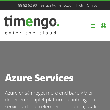
Skip
Tlf:
88 82 62 90
|
service@timengo.com
|
Job
|
Om os
to
content
Azure Services
Azure er så meget mere end bare VM’er –
det er en komplet platform af intelligente
services, der accelererer innovation, skalerer