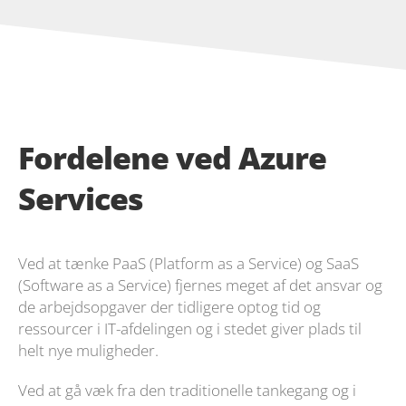
Fordelene ved Azure
Services
Ved at tænke PaaS (Platform as a Service) og SaaS
(Software as a Service) fjernes meget af det ansvar og
de arbejdsopgaver der tidligere optog tid og
ressourcer i IT-afdelingen
og i stedet giver plads til
helt nye muligheder.
Ved at gå væk fra den traditionelle tankegang og i