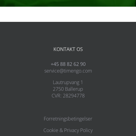
KONTAKT OS
+45 88 82 62 90
service@timengo.com
Lautrupvang 1
2750 Ballerup
CVR: 28294778
Forretningsbetingelser
Cookie & Privacy Policy