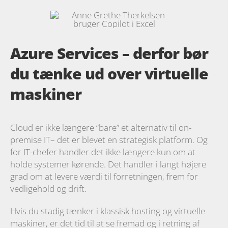
Azure Services – derfor bør
du tænke ud over virtuelle
maskiner
Cloud er ikke længere “bare” et alternativ til on-
premise IT– det er blevet en strategisk platform. Og
for IT-chefer handler det ikke længere kun om at
holde systemer kørende. Det handler i langt højere
grad om at levere værdi til forretningen, frem for
vedligehold og drift.
Hvis du stadig tænker i klassisk hosting og virtuelle
maskiner, er det tid til at se fremad og i retning af