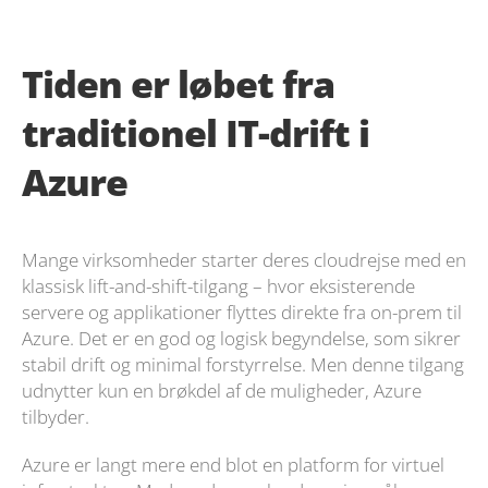
Tiden er løbet fra
traditionel IT-drift i
Azure
Mange virksomheder starter deres cloudrejse med en
klassisk lift-and-shift-tilgang – hvor eksisterende
servere og applikationer flyttes direkte fra on-prem til
Azure. Det er en god og logisk begyndelse, som sikrer
stabil drift og minimal forstyrrelse. Men denne tilgang
udnytter kun en brøkdel af de muligheder, Azure
tilbyder.
Azure er langt mere end blot en platform for virtuel